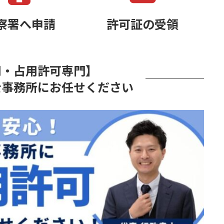
察署へ
申請
許可証の
受領
用・占用許可専門】
士事務所にお任せください