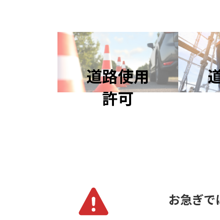
道
路
使
用
許
可
お急ぎで