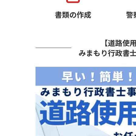
書類の作成
警
【道路使
みまもり行政書