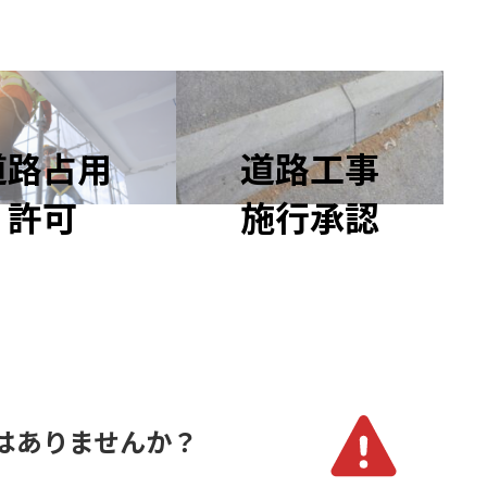
道
路
占
用
道
路
工
事
許
可
施
行
承
認
はありませんか？