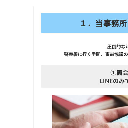
１．当事務所
圧倒的な
警察署に行く手間、事前協議の
①面会
LINEの