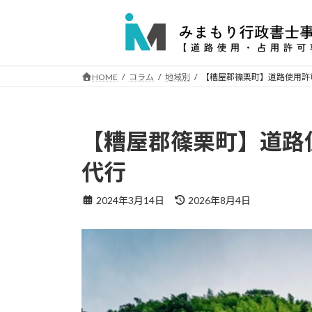
コ
ナ
ン
ビ
テ
ゲ
ン
ー
ツ
シ
HOME
コラム
地域別
【糟屋郡篠栗町】道路使用許
へ
ョ
ス
ン
キ
に
【糟屋郡篠栗町】道路
ッ
移
プ
動
代行
最
2024年3月14日
2026年8月4日
終
更
新
日
時
: