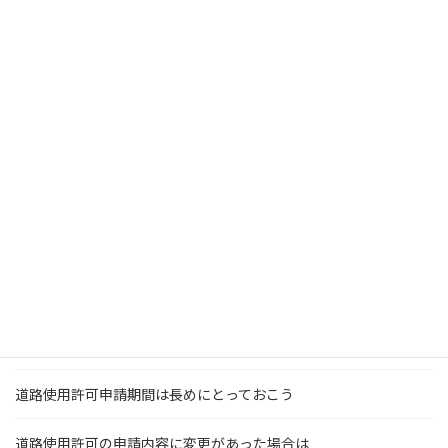
道路占用許可は工事開始と完了の届けが必要です
一方通行の解除規制申請をするには？
道路使用・占用許可の期間を延長をするには
道路使用許可は郵送で申請ができる？
引っ越し作業に必要なのは道路使用許可？駐車許可？
道路使用・占用許可の申請受付時間は？予約は必要？
道路使用許可・占用許可を自分で申請するデメリット
道路を全面通行止めにする時に必要な手続き
道路使用許可申請期間は長めにとっておこう
道路使用許可の申請内容に変更があった場合は