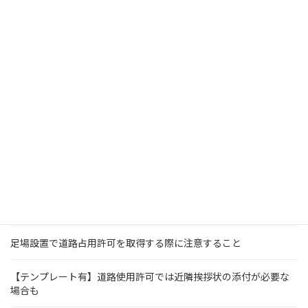
道路を全面通行止めにする時に必要な手続き
道路使用許可申請期間は長めにとっておこう
道路使用許可の申請内容に変更があった場合は
【申請書ができた！】警察署に行って申請する方法とは？
【道路占用許可】足場設置のための図面って何が必要？
道路占用許可が道路使用許可よりも大変な理由
【こんな時は大変】自治会長の同意が必要な場合とは？
足場設置で道路占用許可を取得する際に注意すること
【テンプレート有】道路使用許可では近隣挨拶状の添付が必要な
場合も