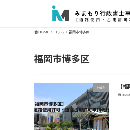
コ
ナ
ン
ビ
テ
ゲ
ン
ー
ツ
シ
HOME
コラム
福岡市博多区
へ
ョ
ス
ン
キ
に
福岡市博多区
ッ
移
プ
動
【福
地域別
202