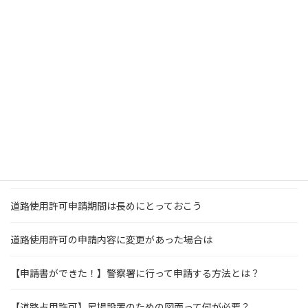
道路使用・占用許可の期間を延長をするには
道路使用許可は郵送で申請ができる？
引っ越し作業に必要なのは道路使用許可？駐車許可？
道路使用・占用許可の申請受付時間は？予約は必要？
道路使用許可・占用許可を自分で申請するデメリット
道路を全面通行止めにする時に必要な手続き
道路使用許可申請期間は長めにとっておこう
道路使用許可の申請内容に変更があった場合は
【申請書ができた！】警察署に行って申請する方法とは？
【道路占用許可】足場設置のための図面って何が必要？