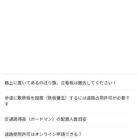
キッチンカーの出店許可は必要？
パーキングメーターは休止申請ができます
解体工事に道路使用許可や誘導員は必要？
足場設置届（機械等設置届）ってどういう時に必要？
道路使用許可申請は作業ごとに必要です
路上に置いてあるのぼり旗、立看板は撤去してください！
歩道に敷鉄板を設置（鉄板養生）するには道路占用許可が必要で
す
交通誘導員（ガードマン）の配置人数目安
道路使用許可はオンライン申請できる？