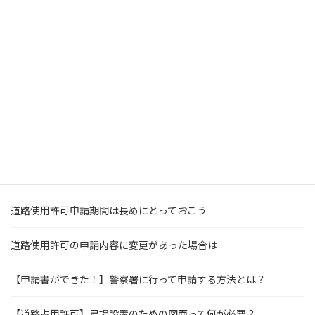
道路使用・占用許可の期間を延長をするには
道路使用許可は郵送で申請ができる？
引っ越し作業に必要なのは道路使用許可？駐車許可？
道路使用・占用許可の申請受付時間は？予約は必要？
道路使用許可・占用許可を自分で申請するデメリット
道路を全面通行止めにする時に必要な手続き
道路使用許可申請期間は長めにとっておこう
道路使用許可の申請内容に変更があった場合は
【申請書ができた！】警察署に行って申請する方法とは？
【道路占用許可】足場設置のための図面って何が必要？