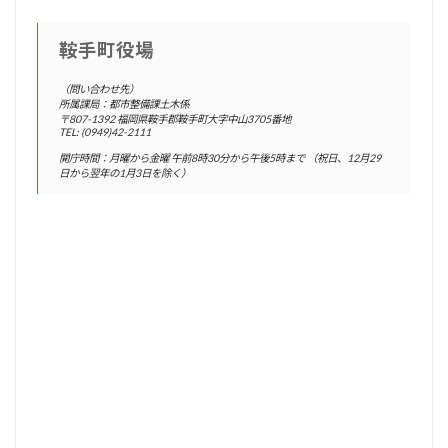
鞍手町役場
（問い合わせ先）
所属課局：都市整備課土木係
〒807-1392 福岡県鞍手郡鞍手町大字中山3705番地
TEL: (0949)42-2111
開庁時間：月曜から金曜 午前8時30分から午後5時まで （祝日、12月29
日から翌年の1月3日を除く）